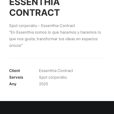
ESSENTHIA
CONTRACT
Spot corporatiu - Essenthia Contract
"En Essenthia somos lo que hacemos y hacemos lo
que nos gusta; transformar tus ideas en espacios
únicos"
Client
Essenthia Contract
Serveis
Spot corporatiu
Any
2025